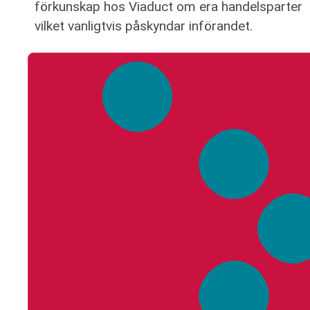
förkunskap hos Viaduct om era handelsparter
vilket vanligtvis påskyndar införandet.