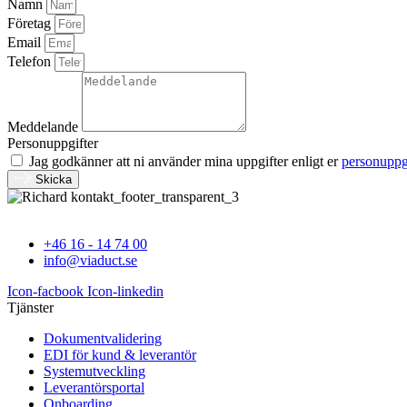
Namn
Företag
Email
Telefon
Meddelande
Personuppgifter
Jag godkänner att ni använder mina uppgifter enligt er
personuppg
Skicka
+46 16 - 14 74 00
info@viaduct.se
Icon-facbook
Icon-linkedin
Tjänster
Dokumentvalidering
EDI för kund & leverantör
Systemutveckling
Leverantörsportal
Onboarding