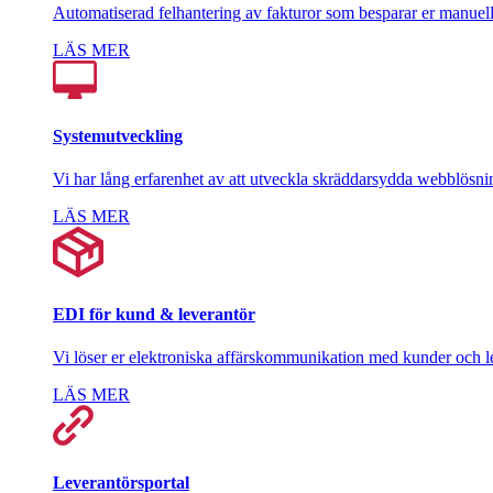
Automatiserad felhantering av fakturor som besparar er manuell
LÄS MER
Systemutveckling
Vi har lång erfarenhet av att utveckla skräddarsydda webblösni
LÄS MER
EDI för kund & leverantör
Vi löser er elektroniska affärskommunikation med kunder och l
LÄS MER
Leverantörsportal