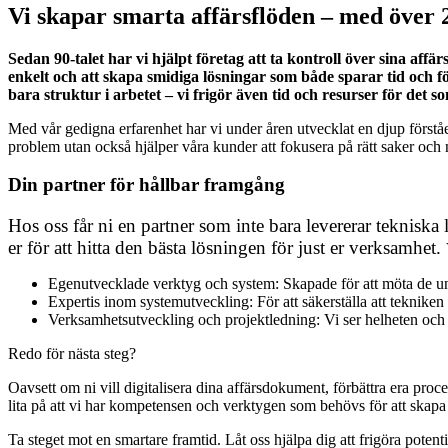
Vi skapar smarta affärsflöden – med över 
Sedan 90-talet har vi hjälpt företag att ta kontroll över sina a
enkelt och att skapa smidiga lösningar som både sparar tid och fö
bara struktur i arbetet – vi frigör även tid och resurser för det 
Med vår gedigna erfarenhet har vi under åren utvecklat en djup förståe
problem utan också hjälper våra kunder att fokusera på rätt saker och 
Din partner för hållbar framgång
Hos oss får ni en partner som inte bara levererar teknisk
er för att hitta den bästa lösningen för just er verksamhet.
Egenutvecklade verktyg och system: Skapade för att möta de u
Expertis inom systemutveckling: För att säkerställa att teknike
Verksamhetsutveckling och projektledning: Vi ser helheten och 
Redo för nästa steg?
Oavsett om ni vill digitalisera dina affärsdokument, förbättra era proc
lita på att vi har kompetensen och verktygen som behövs för att skapa l
Ta steget mot en smartare framtid. Låt oss hjälpa dig att frigöra potent