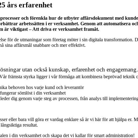
25 års erfarenhet
ffärsprocesser och förenkla hur de utbyter affärsdokument med kund
rbättrar arbetssätten i er verksamhet. Genom att automatisera och 
som är viktigast – Att driva er verksamhet framåt.
lse för de utmaningar som företag möter i sin digitala transformation. D
nå sina affärsmål snabbare och mer effektivt.
a lösningar utan också kunskap, erfarenhet och engagemang.
Vår främsta styrka ligger i vår förmåga att kombinera beprövad teknik 
nika behoven hos varje kund och leverantör
n fungerar sömlöst i din verksamhet
leder dig genom varje steg av processen, från analys till implementerin
esser eller bara vill göra er vardag enklare så är vi här för att hjälpa 
ångsiktiga resultat.
ialen i din verksamhet och skapa det vi kallar för smart administration!