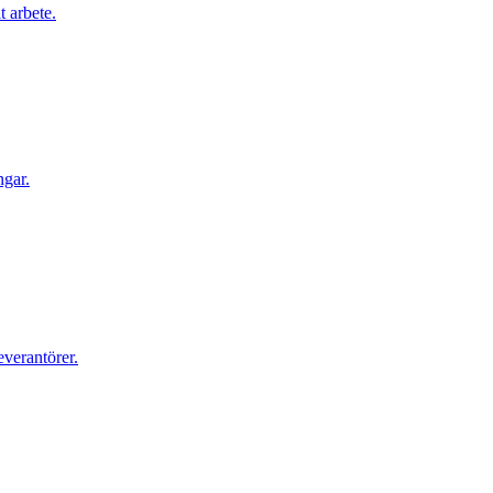
t arbete.
ngar.
everantörer.