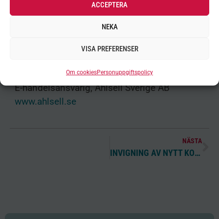
ser med
ACCEPTERA
tillförsikt fram emot fortsättningen”
NEKA
– Mårten Forssell, ansvarig för e-handel på
VISA PREFERENSER
Ahlsell Sverige AB.
Mårten Forsell
Om cookies
Personuppgiftspolicy
E-handelsansvarig, Ahlsell Sverige AB
www.ahlsell.se
NÄSTA
INVIGNING AV NYTT KONTOR