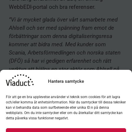
WebbEDI-portal och bra referenser.
”Vi är mycket glada över vårt samarbete med
Ahlsell och ser med spänning fram emot de
förbättringar som denna digitaliseringsresa
kommer att bidra med. Med kunder som
Scania, Arbetsförmedlingen och norska staten
(DFÖ) så har vi gedigen erfarenhet och rätt
verktyg att hjälpa en stor aktör som Ahlsell på
bästa sätt”
Hantera samtycke
– Ann Nyström, VD på Viaduct AB.
För att ge en bra upplevelse använder vi teknik som cookies för att lagra
”Viaduct kan EDI och det har underlättat vid
och/eller komma åt enhetsinformation. När du samtycker till dessa tekniker
kan vi behandla data som surfbeteende eller unika ID:n på denna
införandet av WebbEDI-portalen. Allt från
webbplats. Om du inte samtycker eller om du återkallar ditt samtycke kan
mappningen till kontaktarbetet med våra
detta påverka vissa funktioner negativt.
leverantörer har hanterats på bästa sätt. Jag