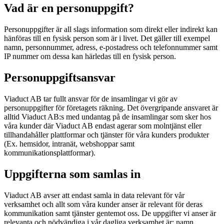
Vad är en personuppgift?
Personuppgifter är all slags information som direkt eller indirekt kan
hänföras till en fysisk person som är i livet. Det gäller till exempel
namn, personnummer, adress, e-postadress och telefonnummer samt
IP nummer om dessa kan härledas till en fysisk person.
Personuppgiftsansvar
Viaduct AB tar fullt ansvar för de insamlingar vi gör av
personuppgifter för företagets räkning. Det övergripande ansvaret är
alltid Viaduct AB:s med undantag på de insamlingar som sker hos
våra kunder där Viaduct AB endast agerar som molntjänst eller
tillhandahåller plattformar och tjänster för våra kunders produkter
(Ex. hemsidor, intranät, webshoppar samt
kommunikationsplattformar).
Uppgifterna som samlas in
Viaduct AB avser att endast samla in data relevant för vår
verksamhet och allt som våra kunder anser är relevant för deras
kommunikation samt tjänster gentemot oss. De uppgifter vi anser är
relevanta och nödvändiga i vår dagliga verksamhet är; namn,