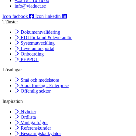
+46 16 - 14 74 00
info@viaduct.se
Icon-facbook
Icon-linkedin
Tjänster
Dokumentvalidering
EDI för kund & leverantör
Systemutveckling
Leverantörsportal
Onboarding
PEPPOL
Lösningar
Små och medelstora
Stora företag - Enterprise
Offentlig sektor
Inspiration
Nyheter
Ordlista
Vanliga frågor
Referenskunder
Besparingskalkylator