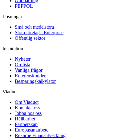
Onboarding
PEPPOL
Lösningar
Små och medelstora
Stora företag - Enterprise
Offentlig sektor
Inspiration
Nyheter
Ordlista
Vanliga frågor
Referenskunder
Besparingskalkylator
Viaduct
Om Viaduct
Kontakta oss
Jobba hos oss
Hållbarhet
Partnerskap
Europasamarbete
Rekarne Finansutveckling