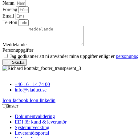
Namn
Företag
Email
Telefon
Meddelande
Personuppgifter
Jag godkänner att ni använder mina uppgifter enligt er
personuppg
Skicka
+46 16 - 14 74 00
info@viaduct.se
Icon-facbook
Icon-linkedin
Tjänster
Dokumentvalidering
EDI för kund & leverantör
Systemutveckling
Leverantörsportal