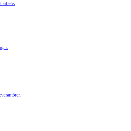
t arbete.
ngar.
everantörer.