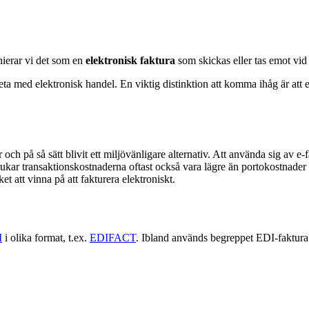
ierar vi det som en
elektronisk faktura
som skickas eller tas emot vid 
rbeta med elektronisk handel. En viktig distinktion att komma ihåg är att
h på så sätt blivit ett miljövänligare alternativ. Att använda sig av e
rukar transaktionskostnaderna oftast också vara lägre än portokostnade
t att vinna på att fakturera elektroniskt.
I
i olika format, t.ex.
EDIFACT
. Ibland används begreppet EDI-faktura