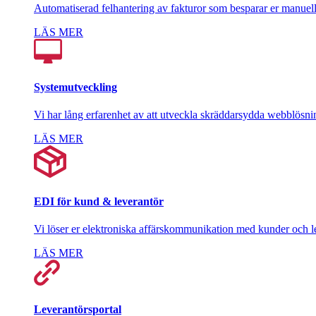
Automatiserad felhantering av fakturor som besparar er manuell
LÄS MER
Systemutveckling
Vi har lång erfarenhet av att utveckla skräddarsydda webblösni
LÄS MER
EDI för kund & leverantör
Vi löser er elektroniska affärskommunikation med kunder och l
LÄS MER
Leverantörsportal